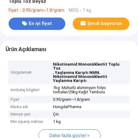
Toplu Toz Beyaz
Fiyat：0.95/gram~1.8/gram
MOQ：1 kg
En iyi fiyat
Şimdi başvurun
Ürün Açıklaması
Nikotinamid Mononükleotit Toplu
Toz
Vurgulamak
,
,
Yaşlanma Karşıtı NMN
Nikotinamid Mononükleotit
Yaşlanma Karşıtı
1kg: Mühürlü alüminyum folyo
Ambalaj bilgileri
torbalar/25kg Kağıt Tamburu
Fiyat
0.95/gram~1.8/gram
Marka adı
HongdaPharma
Menşe yeri
Çin
Min sipariş miktarı
1 kg
Daha fazla göster