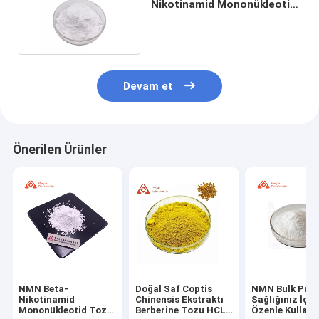
Nikotinamid Mononükleotit
Toplu Toz Beyaz
Devam et
Önerilen Ürünler
NMN Beta-
Doğal Saf Coptis
NMN Bulk Pudr
Nikotinamid
Chinensis Ekstraktı
Sağlığınız İçin
Mononükleotid Tozu
Berberine Tozu HCL
Özenle Kullanı