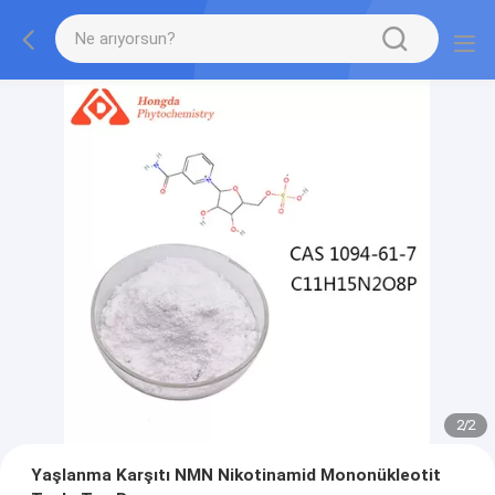
2
/
2
Yaşlanma Karşıtı NMN Nikotinamid Mononükleotit