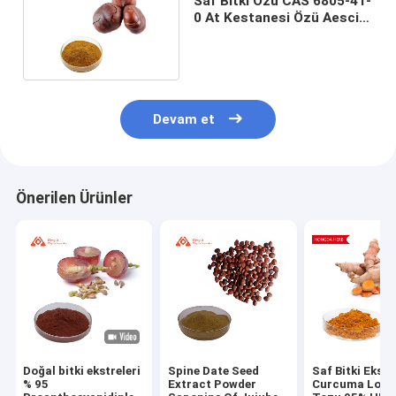
Saf Bitki Özü CAS 6805-41-
0 At Kestanesi Özü Aescin
20% 40%
Devam et
Önerilen Ürünler
Doğal bitki ekstreleri
Spine Date Seed
Saf Bitki Ekstr
% 95
Extract Powder
Curcuma Long