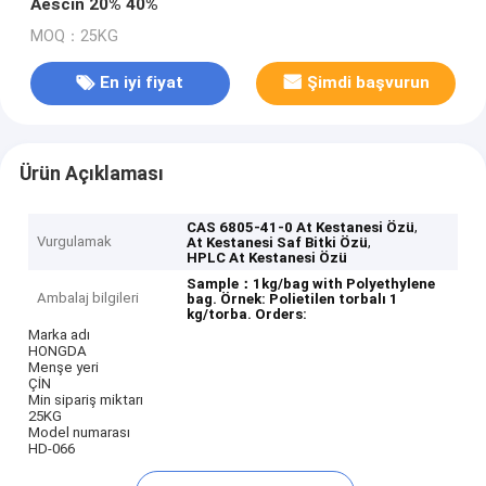
Aescin 20% 40%
MOQ：25KG
En iyi fiyat
Şimdi başvurun
Ürün Açıklaması
,
CAS 6805-41-0 At Kestanesi Özü
Vurgulamak
,
At Kestanesi Saf Bitki Özü
HPLC At Kestanesi Özü
Sample：1kg/bag with Polyethylene
Ambalaj bilgileri
bag.
Örnek: Polietilen torbalı 1
kg/torba.
Orders:
Marka adı
HONGDA
Menşe yeri
ÇİN
Min sipariş miktarı
25KG
Model numarası
HD-066